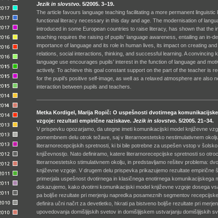
Jezik in slovstvo.
5/2005. 3–19.
The article favours language teaching facilitating a more permanent linguisti
functional literacy necessary in this day and age. The modernisation of lang
introduced in some European countries to raise literacy, has shown that the 
teaching requires the raising of pupils' language awareness, entailing an in-d
importance of language and its role in human lives, its impact on creating an
relations, social interactions, thinking, and successful learning. A convincing
language use encourages pupils’ interest in the function of language and moti
actively. To achieve this goal constant support on the part of the teacher is re
for the pupil’s positive self-image, as well as a relaxed atmosphere are also
interaction between pupils and teachers.
Metka Kordigel, Marija Ropič: O uspešnosti dvotirnega komunikacijsk
vzgoje: rezultati empirične raziskave.
Jezik in slovstvo.
5/2005. 21–34.
V prispevku opozarjamo, da utegne imeti komunikacijski model književne vzgoj
pomembnem delu otrok težave, saj v literarnoestetsko nestimulativnem okolju 
literarnorecepcijskih spretnosti, ki bi bile potrebne za uspešen vstop v šolsko
književnostjo. Nato definiramo, katere literarnorecepcijske spretnosti so otroci
literarnoestetsko stimulativnem okolju, in predstavljamo rešitev problema: dvo
književne vzgoje. V drugem delu prispevka prikazujemo rezultate empirične štud
primerjala uspešnost dvotirnega in klasičnega enotirnega komunikacijskega 
dokazujemo, kako dvotirni komunikacijski model književne vzgoje dosega v
pa boljše rezultate pri merjenju napredka posameznih segmentov recepcijske 
definira učni načrt za devetletko, hkrati pa bistveno boljše rezultate pri merj
upovedovanja domišljijskih svetov in domišljijskem ustvarjanju domišljijskih sv