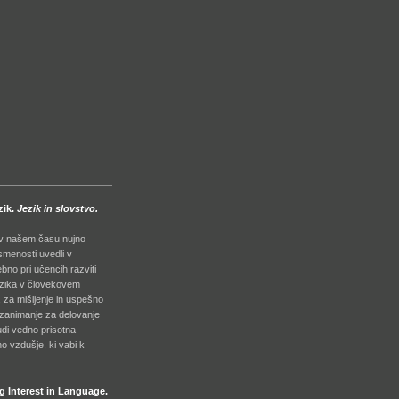
zik.
Jezik in slovstvo.
n v našem času nujno
smenosti uvedli v
bno pri učencih razviti
ezika v človekovem
, za mišljenje in uspešno
a zanimanje za delovanje
tudi vedno prisotna
 vzdušje, ki vabi k
 Interest in Language.