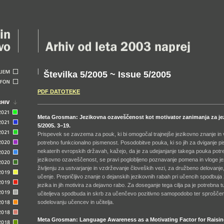
Številka 5/2005 ~ Issue 5/2005
PDF DATOTEKE
Meta Grosman: Jezikovna ozaveščenost kot motivator zanimanja za je
5/2005. 3–19.
Prispevek se zavzema za pouk, ki bi omogočal trajnejše jezikovno znanje i
potrebno funkcionalno pismenost. Posodobitve pouka, ki so jih za dviganje pi
nekaterih evropskih državah, kažejo, da je za udejanjanje takega pouka potre
jezikovno ozaveščenost, se pravi poglobljeno poznavanje pomena in vloge j
življenju za ustvarjanje in vzdrževanje človeških vezi, za družbeno delovanje
učenje. Prepričljivo znanje o dejanskih jezikovnih rabah pri učencih spodbuj
jezika in jih motivira za dejavno rabo. Za doseganje tega cilja pa je potrebna 
učiteljeva spodbuda in skrb za učenčevo pozitivno samopodobo ter sproščeno
sodelovanju učencev in učitelja.
Meta Grosman: Language Awareness as a Motivating Factor for Raising