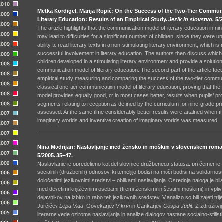
Metka Kordigel, Marija Ropič: On the Success of the Two-Tier Commun
Literary Education: Results of an Empirical Study.
Jezik in slovstvo.
5/2
The article highlights that the communication model of literary education in n
may lead to difficulties for a significant number of children, since they were u
ability to read literary texts in a non-stimulating literary environment, which i
successful involvement in literary education. The authors then discuss which l
children developed in a stimulating literary environment and provide a solution
communication model of literary education. The second part of the article foc
empirical study measuring and comparing the success of the two-tier commu
classical one-tier communication model of literary education, proving that th
model provides equally good, or in most cases better, results when pupils’ pro
segments relating to reception as defined by the curriculum for nine-grade p
assessed. At the same time considerably better results were attained when the 
imaginary worlds and inventive creation of imaginary worlds was measured.
Nina Modrijan: Naslavljanje med žensko in moškim v slovenskem rom
5/2005. 35–47.
Naslavljanje je opredeljeno kot del slovnice družbenega statusa, pri čemer j
socialnih (družbenih) odnosov, ki temeljijo bodisi na moči bodisi na solidarnos
določenimi jezikovnimi sredstvi – oblikami naslavljanja. Osrednja naloga je bi
med devetimi književnimi osebami (tremi ženskimi in šestimi moškimi) in vpliv 
dejavnikov na izbiro in rabo teh jezikovnih sredstev. V analizo so bili zajeti tri
Jurčičev
Lepa Vida
, Govekarjev
V krvi
in Cankarjev
Gospa Judit.
Z združitvij
literarne vede oziroma naslavljanja in analize dialogov nastane socialno-stili