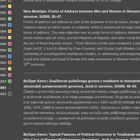
moških likov v slovenskem romanu na prelomu 19. in 20. stoletja.
Nina Modrijan: Forms of Address between Men and Women in Slovene
slovstvo.
5/2005. 35–47.
Forms of address are defined as part of the grammar of social status, foregro
relations based on either power or solidarity, which is expressed through cert
forms of address. The main objective was to study forms of address between 
(three women and six men), and the influence of linguistic and other social fac
the use of these linguistic means. Three Slovene novels were analysed:
Lepa
Josip Jurčič,
V krvi
(In Blood)
by Fran Govekar, and
Gospa Judit
(Madam Jud
combining of sociolinguistics and literary studies, or addressing and analysing
social and stylistic portrayal of female and male characters in Slovene novels 
th
20
centuries.
Boštjan Kernc: Značilnosti političnega govora v totalitarni in demokrat
slovenskih parlamentarnih govorov).
Jezik in slovstvo.
5/2005. 49–63.
Članek v prvem delu povzema nekaj strokovnih mnenj o vlogah političnega 
in jezikovnih značilnostih, ki te vloge pomagajo uresničevati. Drugi del pa pri
ki je zajemala govore slovenskih parlamentarcev v štirih različnih obdobjih to
1968, 1975, 1988) in enem demokratičnem (2001). Raziskava z analizo relevan
slovničnih elementov skuša prikazati, kako se kaže vpliv političnega sistema 
na jezikovno izrazje, s poudarkom na primerjavi skupnih značilnosti govorov to
govori demokratičnega obdobja.
Boštjan Kernc: Typical Features of Political Discourse in Totalitarian 
(the Case of Slovene Parliamentary Speeches).
Jezik in slovstvo.
5/2005