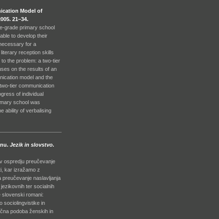
ication Model of
005. 21–34.
ine-grade primary school
nable to develop their
s necessary for a
iterary reception skills
 to the problem: a two-tier
uses on the results of an
nication model and the
e two-tier communication
gress of individual
rimary school was
ability of verbalising
anu.
Jezik in slovstvo.
e v ospredju preučevanje
ti, kar izražamo z
la preučevanje naslavljanja
jezikovnih ter socialnih
je slovenski romani:
o sociolingvistike in
stična podoba ženskih in