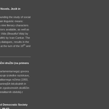
 Novels.
Jezik in
unding the study of social
ain linguistic means:
nine literary characters
tors available, as well as
 Vida (Beautiful Vida)
by
ith)
by Ivan Cankar. The
 dialogues, results in the
th
at the turn of the 19
and
ični družbi (na primeru
(parlamentarnega) govora
kazuje izsledke raziskave,
talitarnega režima (1950,
tnejših leksikalnih in
in zgodovinskih okoliščin
talitarnih obdobij z
and Democratic Society
. 49–63.