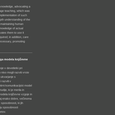
c knowledge, advocating a
uage teaching, which was
implementation of such
epth understanding of the
d maintaining human
 knowledge of actual
vates them to use it
quired; in addition, care
 necessary, promoting
ega modela književne
e v devetletki pri
niso mogli razviti vrste
 ukvarjanje s
 razvili v
tirni komunikacijski model
ije, ki je merila in
modela književne vzgoje in
saj enako dobre, večinoma
sposobnosti, ki jih
enju sposobnosti
etov.